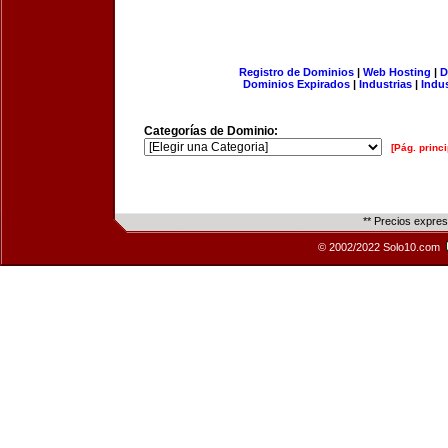
Registro de Dominios
|
Web Hosting
|
D
Dominios Expirados
|
Industrias
|
Indu
Categorías de Dominio:
[Pág. princi
** Precios expre
© 2002/2022 Solo10.com