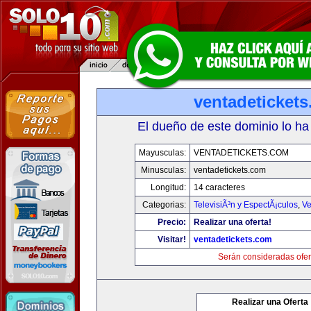
ventadeticket
El dueño de este dominio lo ha
Mayusculas:
VENTADETICKETS.COM
Minusculas:
ventadetickets.com
Longitud:
14 caracteres
Categorias:
TelevisiÃ³n y EspectÃ¡culos
,
Ve
Precio:
Realizar una oferta!
Visitar!
ventadetickets.com
Serán consideradas ofer
Realizar una Oferta