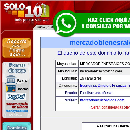
mercadobienesrai
El dueño de este dominio lo ha
Mayusculas:
MERCADOBIENESRAICES.C
Minusculas:
mercadobienesraices.com
Longitud:
19 caracteres
Categorias:
Economia, Dinero y Finanzas
,
Precio:
Realizar una oferta!
Visitar!
mercadobienesraices.com
Serán consideradas ofer
Realizar una Oferta