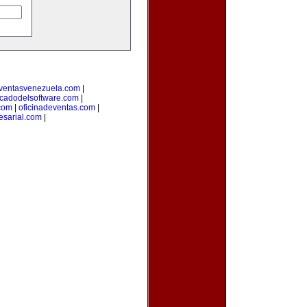
ventasvenezuela.com
|
cadodelsoftware.com
|
com
|
oficinadeventas.com
|
sarial.com
|