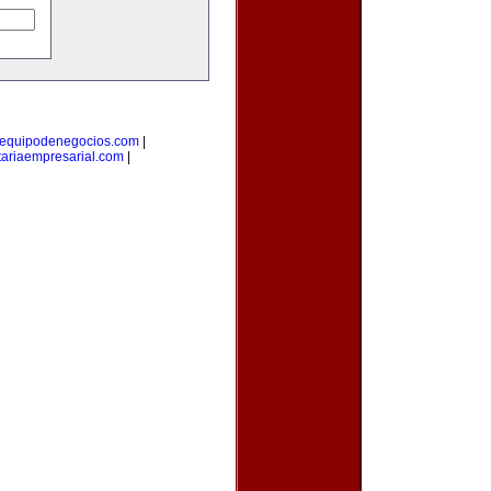
equipodenegocios.com
|
ariaempresarial.com
|