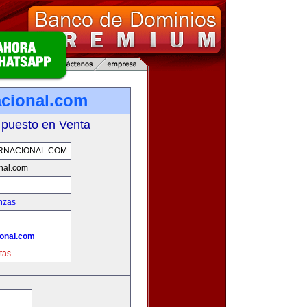
acional.com
 puesto en Venta
RNACIONAL.COM
nal.com
nzas
ional.com
tas