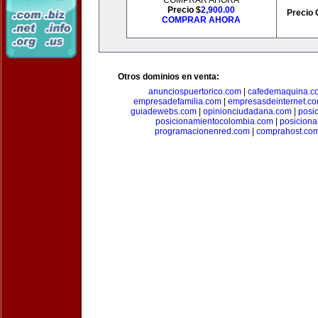
COMPRAR AHORA
Precio $
2,900.00
Precio 
COMPRAR AHORA
Otros dominios en venta:
anunciospuertorico.com
|
cafedemaquina.c
empresadefamilia.com
|
empresasdeinternet.c
guiadewebs.com
|
opinionciudadana.com
|
posi
posicionamientocolombia.com
|
posicion
programacionenred.com
|
comprahost.co