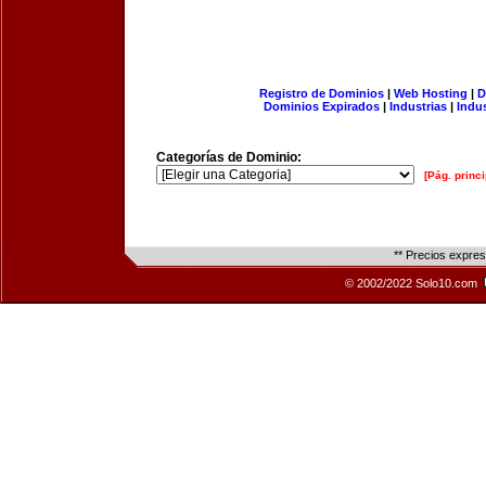
Registro de Dominios
|
Web Hosting
|
D
Dominios Expirados
|
Industrias
|
Indu
Categorías de Dominio:
[Pág. princi
** Precios expre
© 2002/2022 Solo10.com