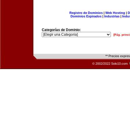
Registro de Dominios
|
Web Hosting
|
D
Dominios Expirados
|
Industrias
|
Indu
Categorías de Dominio:
[Pág. princi
** Precios expre
© 2002/2022 Solo10.com