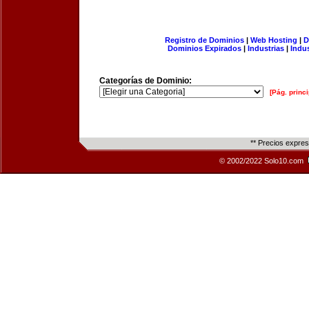
Registro de Dominios
|
Web Hosting
|
D
Dominios Expirados
|
Industrias
|
Indu
Categorías de Dominio:
[Pág. princi
** Precios expre
© 2002/2022 Solo10.com